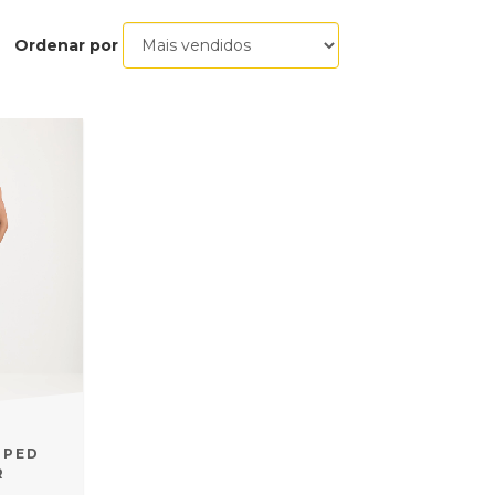
Ordenar por
PPED
R