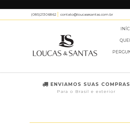
(085)21306862
contato@loucasesantas.com.br
INÍC
QUE
PERGUN
ENVIAMOS SUAS COMPRA
Para o Brasil e exterior