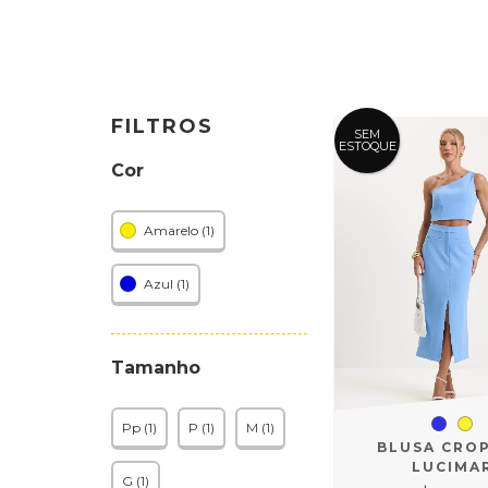
FILTROS
SEM
ESTOQUE
Cor
Amarelo (1)
Azul (1)
Tamanho
Pp (1)
P (1)
M (1)
BLUSA CRO
LUCIMA
G (1)