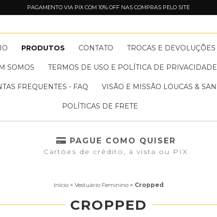
PAGAMENTO VIA PIX COM 10% OFF NAS COMPRAS PELO SITE
IO
PRODUTOS
CONTATO
TROCAS E DEVOLUÇÕES
M SOMOS
TERMOS DE USO E POLÍTICA DE PRIVACIDAD
TAS FREQUENTES - FAQ
VISÃO E MISSÃO LOUCAS & SAN
POLÍTICAS DE FRETE
S
PAGUE COMO QUISER
Cartões de crédito, à vista ou PIX
Início
>
Vestuário Feminino
>
Cropped
CROPPED